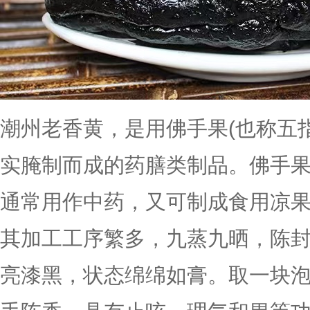
潮州老香黄，是用佛手果(也称五
实腌制而成的药膳类制品。佛手
通常用作中药，又可制成食用凉
其加工工序繁多，九蒸九晒，陈
亮漆黑，状态绵绵如膏。取一块